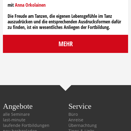
mit
Anna Orkolainen
Die Freude am Tanzen, die eigenen Lebensgefühle im Tanz
auszudrücken und die entsprechenden Ausdrucksformen dafür
zu finden, ist ein wesentliches Anliegen der Fortbildung.
MEHR
Angebote
Service
alle Seminare
Büro
last-minute
Anreise
laufende Fortbildungen
Übernachtung
neu hochgeladen
Tipps & Links