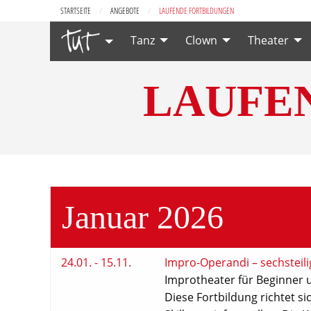
STARTSEITE
ANGEBOTE
LAUFENDE FORTBILDUNGEN
Tanz
Clown
Theater
LAUFE
Januar 2026
24.01. - 15.11.
Impro-Operandi – sechsteil
Improtheater für Beginner 
Diese Fortbildung richtet s