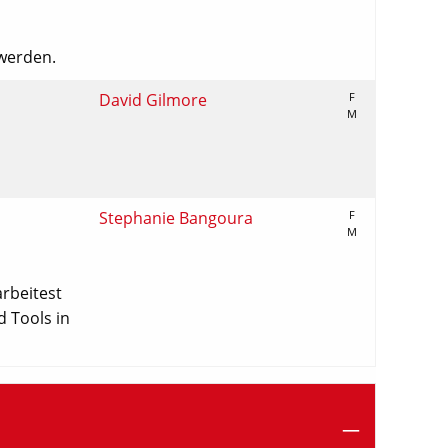
 werden.
David Gilmore
F
M
Stephanie Bangoura
F
M
rbeitest
d Tools in