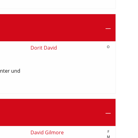
Dorit David
O
unter und
David Gilmore
F
M