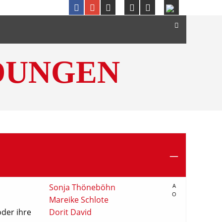
DUNGEN
Sonja Thöneböhn
A
O
Mareike Schlote
oder ihre
Dorit David