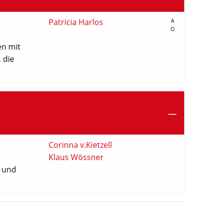
Patricia Harlos
A
O
en mit
 die
Corinna v.Kietzell
Klaus Wössner
n und