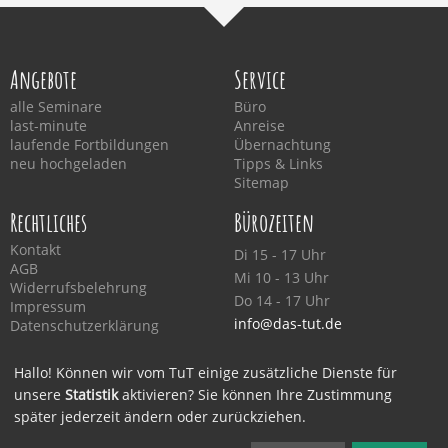
Angebote
Service
alle Seminare
Büro
last-minute
Anreise
laufende Fortbildungen
Übernachtung
neu hochgeladen
Tipps & Links
Sitemap
Rechtliches
Bürozeiten
Kontakt
Di 15 - 17 Uhr
AGB
Mi 10 - 13 Uhr
Widerrufsbelehrung
Do 14 - 17 Uhr
Impressum
info@das-tut.de
Datenschutzerklärung
Hallo! Können wir vom TuT einige zusätzliche Dienste für
unsere
Statistik
aktivieren? Sie können Ihre Zustimmung
später jederzeit ändern oder zurückziehen.
0511 320 680