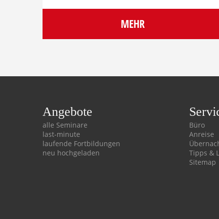
MEHR
Angebote
Servi
alle Seminare
Büro
last-minute
Anreise
laufende Fortbildungen
Übernac
neu hochgeladen
Tipps & 
Sitemap