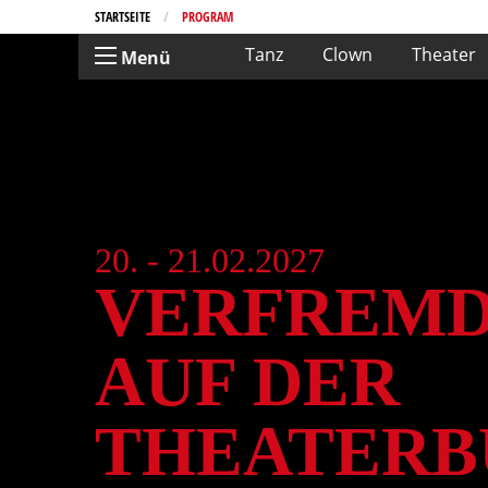
STARTSEITE
CURRENT:
PROGRAM
Tanz
Clown
Theater
Menü
20. - 21.02.2027
VERFREMD
AUF DER
THEATERB