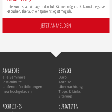
Unterkunft ist auf Anfrage in den TuT-Räumen möglich. Du kannst die ganze
FB buchen, aber auch ein Quereinstieg ist möglich.
JETZT ANMELDEN
Angebote
Service
alle Seminare
Büro
last-minute
Anreise
laufende Fortbildungen
Übernachtung
neu hochgeladen
Tipps & Links
Sitemap
Rechtliches
Bürozeiten