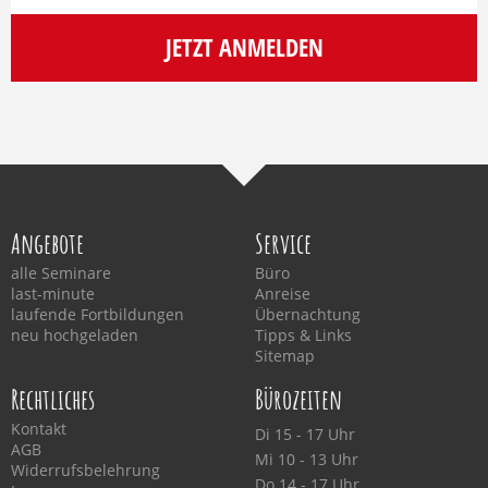
JETZT ANMELDEN
Angebote
Service
alle Seminare
Büro
last-minute
Anreise
laufende Fortbildungen
Übernachtung
neu hochgeladen
Tipps & Links
Sitemap
Rechtliches
Bürozeiten
Kontakt
Di 15 - 17 Uhr
AGB
Mi 10 - 13 Uhr
Widerrufsbelehrung
Do 14 - 17 Uhr