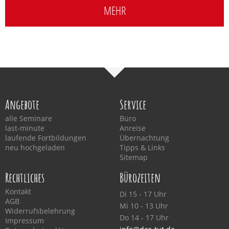
MEHR
Angebote
Service
alle Seminare
Büro
last-minute
Anreise
laufende Fortbildungen
Übernachtung
neu hochgeladen
Tipps & Links
Sitemap
Rechtliches
Bürozeiten
Kontakt
Di 15 - 17 Uhr
AGB
Mi 10 - 13 Uhr
Widerrufsbelehrung
Do 14 - 17 Uhr
Impressum