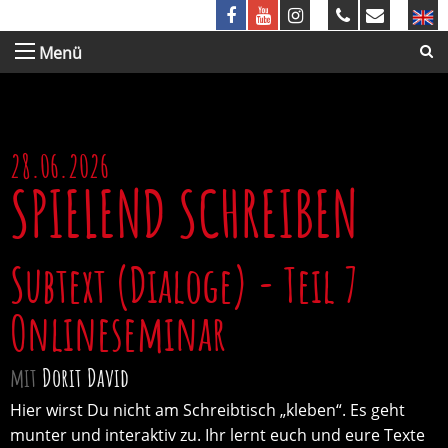
Menü
28.06.2026
SPIELEND SCHREIBEN
Subtext (Dialoge) - Teil 7
Onlineseminar
mit
Dorit David
Hier wirst Du nicht am Schreibtisch „kleben“. Es geht
munter und interaktiv zu. Ihr lernt euch und eure Texte