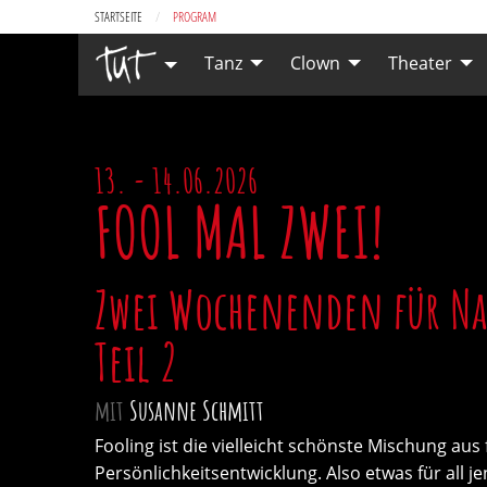
STARTSEITE
CURRENT:
PROGRAM
Tanz
Clown
Theater
13. - 14.06.2026
FOOL MAL ZWEI!
Zwei Wochenenden für Nar
Teil 2
mit
Susanne Schmitt
Fooling ist die vielleicht schönste Mischung au
Persönlichkeitsentwicklung. Also etwas für all 