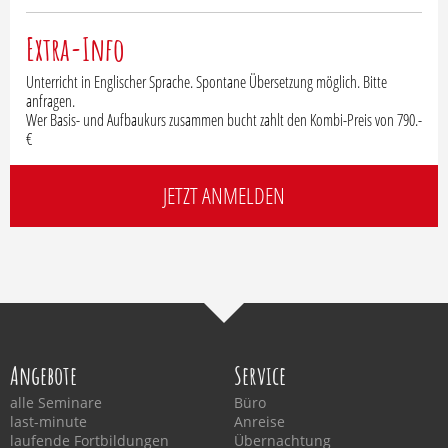
Extra-Info
Unterricht in Englischer Sprache. Spontane Übersetzung möglich. Bitte
anfragen.
Wer Basis- und Aufbaukurs zusammen bucht zahlt den Kombi-Preis von 790.-
€
JETZT ANMELDEN
Angebote
Service
alle Seminare
Büro
last-minute
Anreise
laufende Fortbildungen
Übernachtung