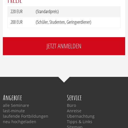
220 EUR
(Standardpreis)
200 EUR
(Schüler, Studenten, Geringverdiener)
JETZT ANMELDEN
Angebote
Service
alle Seminare
Büro
last-minute
Anreise
laufende Fortbildungen
Übernachtung
neu hochgeladen
Tipps & Links
Sitemap